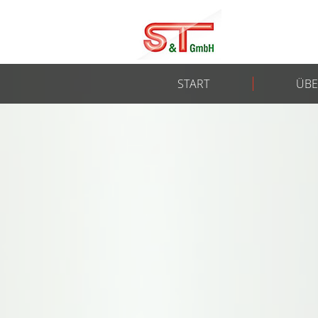
START
ÜBE